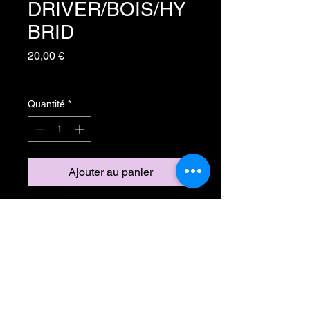
DRIVER/BOIS/HY
BRID
Prix
20,00 €
TVA Incluse
Quantité
*
Ajouter au panier
Inscrivez-vous à notre liste de
diffusion
Ne manquez aucune actualité