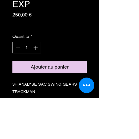
EXP
Prix
250,00 €
TVA Incluse
Quantité
*
Ajouter au panier
3H ANALYSE SAC SWING GEARS
TRACKMAN
Inscrivez-vous à notre liste de
diffusion
Ne manquez aucune actualité