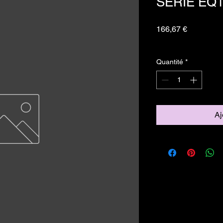
SERIE EQ
Prix
166,67 €
TVA Incluse
Quantité
*
Aj