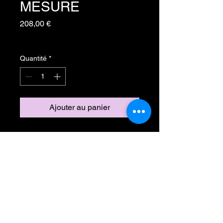
MESURE
Prix
208,00 €
TVA Incluse
Quantité
*
Ajouter au panier
Inscrivez-vous à notre liste de
diffusion
Ne manquez aucune actualité