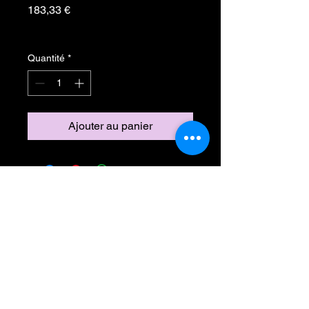
Prix
183,33 €
TVA Incluse
Quantité
*
Ajouter au panier
Inscrivez-vous à notre liste de
diffusion
Ne manquez aucune actualité
S`abonner maintenant