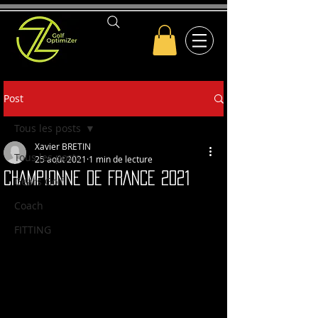
Post
Tous les posts
Xavier BRETIN
Tous les posts
25 août 2021
1 min de lecture
CHAMPIONNE DE FRANCE 2021
Gears Golf
Coach
FITTING